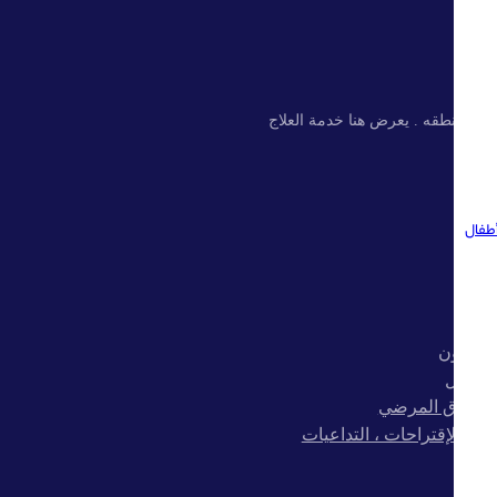
 و المنطقه . يعرض هنا خدمة العلاج
أطفال
عين
ت
 العيون
متواصل
 الحقوق المرضي
ات ،الإقتراحات ، التداعيات