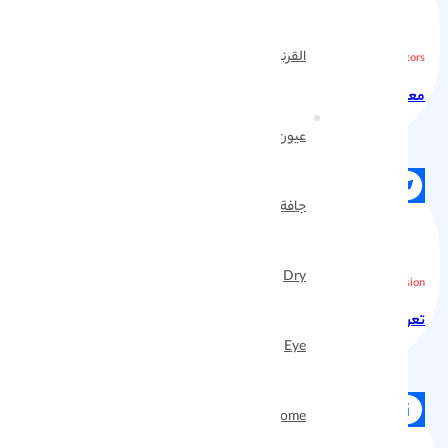
القرنية
List Of Doctors
معرفة أطباء المستشفي
عيون
جافة
Dry
Online Admission
تعریف الوحده IPD
Eye
Syndrome