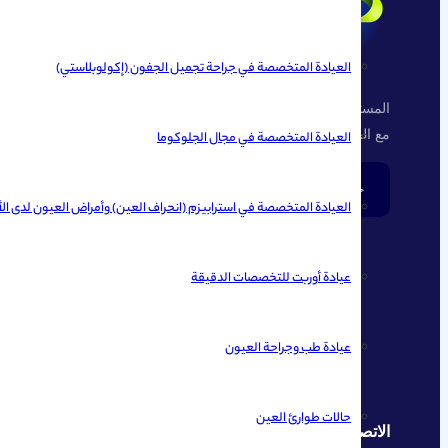
العيادة المتخصصة في جراحة تجميل الجفون (إكولوبلاستي)
المستشفي الإخصائيه العيون الآفتاب ، اكبر مستشفي العيون في ايران
مع الجوده العاليه و الاجهزه الحديثه
العيادة المتخصصة في مجال الجلوكوما
جريدة الأفتاب
العيادة المتخصصة في استرابيزم (انحراف العين) وأمراض العيون لدى ال
الوصولات المهمه
مرشد للمراج
عيادة أوربت للتخصصات الدقيقة
الخدمة العلاج
التأمينا
الاطباء المستشفي
الامراض
تقديم المستشفي
حجز ال
عيادة طب وجراحة العيون
الارقام الاتصال
الميثاق
الاخبار و الاعلانات
الملاحظ
حالات طوارئ العين
الاتصال معنا