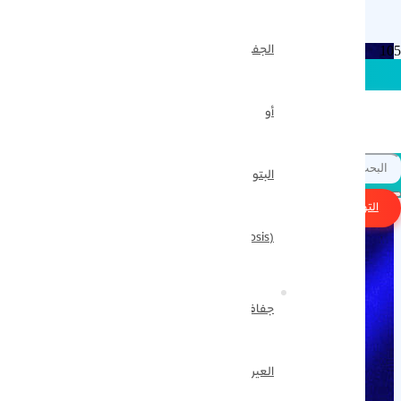
الجفون
أو
Select Other Languages
English
فارسي
البتوز
التواصل الاستقبال
(Ptosis)
جفاف
العين