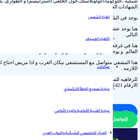
شبكيه ،جلوكوما،اكولوبلاستك،حول الخلقي (استرابيسم) و الطواري. يعم
الشهادات العليا مع اساتذه و كادر مجرب .
اطباء الشمس
يوجد في المستفي قسم vip مع الامكانات اللازمه للمرضي و السكن الفندقي .
هنا يوجد عشر غرفة عمليات الذي مجهزه بأرقي التقنيه في العالم و 
التالي .
الأطباء الضيوف
هنا في غرفة عمليات لعيوب الانكساريه (ليزيك ، لازك ، فمتو ) ونجه
العالم و يوجد الاجهزه اللازمه للتصوير في المركز .
هذا المشفي متواصل مع المستشفي نيكان الغرب و اذا مريض احتاج للع
عيادات
اللازمه .
للرفاهيه للمرضي الكرام هناك يوجد تواصل
الارقام 1421 و 0991533348
عيادة تصحيح الخطأ الانكساري
عيادة القرنية الأمامية والجزء الأمامي
تقديم المستشفي
التواصل مع المستشفي
المركز للتخصصي للشبكية والتهاب العین