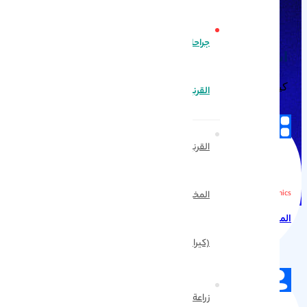
جراحات
اشارة المستشفي الافتاب
كيف توصل الي الاقسام المهمه في المستشفي
القرنية
القرنية
Introducing Wards, Clinics
المخروطية
المواعد المتواصله
(كيراتوكونوس)
زراعة