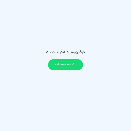
درگيري شبكيه در اثر ديابت
مشاهده مطلب