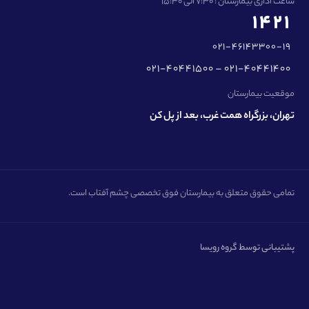
ساعت اداری بیمارستان : 7:30 الی 15:30
1421
021-46143300-19
021-40441500 – 021-40441400
موقعیت بیمارستان
تهران، بزرگراه همت غرب، بعد از پل کن
تمامی حقوق متعلق به بیمارستان فوق تخصصی چشم آفتاب است.
پشتیبانی توسط گروه رویسا