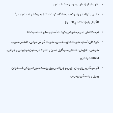
زنان باردار: زایمان زودرس، سقط جنین
جنین و نوزادان: وزن كم در هنگام تولد، اختلال در رشد ریه جنين، مرگ
ناگهانی نوزاد، تشنج ناشی از
تب، كاهش ضريب هوشی كودك، آسم و ساير حساسيت‌ها
كودكان: آسم، عفونت‌های تنفسی، عفونت گوش میانی، كاهش ضريب
هوشی، افزايش احتمالی سيگاری شدن و اعتياد در سنين نوجوانی و جوانی،
اختلالات رفتاری
اثر سيگار بر روی زنان: چين و چروك بر روی پوست صورت، پوكی استخوان،
پيری و يائسگی زودرس