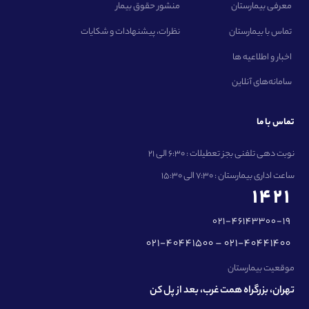
معرفی بیمارستان
منشور حقوق بیمار
تماس با بیمارستان
نظرات، پیشنهادات و شکایات
اخبار و اطلاعیه ها
سامانه‌های آنلاین
تماس با ما
نوبت دهی تلفنی بجز تعطیلات : 6:30 الی 21
ساعت اداری بیمارستان : 7:30 الی 15:30
1421
021-46143300-19
021-40441500 – 021-40441400
موقعیت بیمارستان
تهران، بزرگراه همت غرب، بعد از پل کن