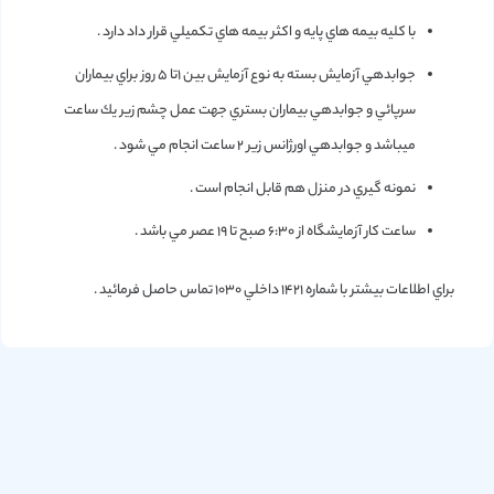
با کلیه بيمه هاي پايه و اكثر بيمه هاي تكميلي قرار داد دارد .
جوابدهي آزمايش بسته به نوع آزمايش بين 1تا 5 روز براي بيماران
سرپائي و جوابدهي بيماران بستري جهت عمل چشم زير يك ساعت
ميباشد و جوابدهي اورژانس زير 2 ساعت انجام مي شود .
نمونه گيري در منزل هم قابل انجام است .
ساعت كار آزمايشگاه از 6:30 صبح تا 19 عصر مي باشد .
براي اطلاعات بيشتر با شماره 1421 داخلي 1030 تماس حاصل فرمائيد .