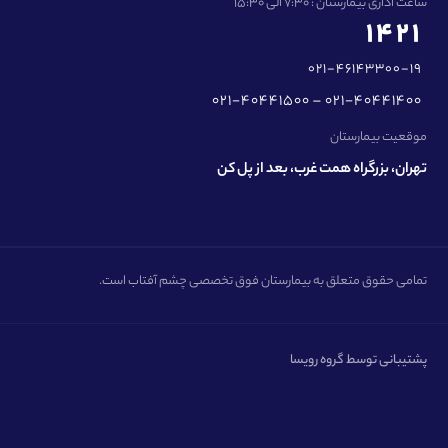
ساعت اداری بیمارستان : 7:30 الی 15:30
1421
021-46143300-19
021-40441500 – 021-40441400
موقعیت بیمارستان
تهران، بزرگراه همت غرب، بعد از پل کن
تمامی حقوق متعلق به بیمارستان فوق تخصصی چشم آفتاب است.
پشتیبانی توسط گروه رویسا