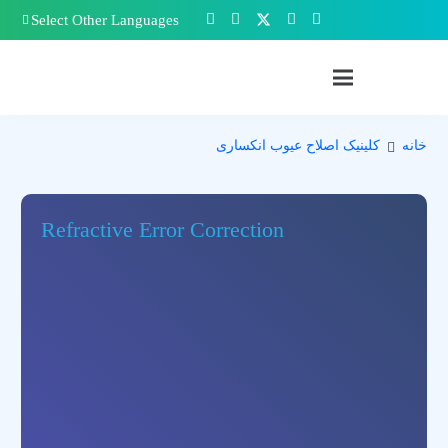
Select Other Languages
خانه
کلینیک اصلاح عیوب انکساری
Refractive Error Correction