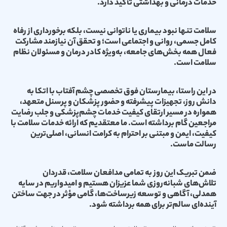
خدمات درمانی و بهداشتی تأکید دارد.
سلامت تنها نبود بیماری یا ناتوانی نیست، بلکه برخورداری از رفاه
کامل جسمی، روانی و اجتماعی است؛ و تحقق آن نیازمند مشارکت
فعال همه بخش‌های جامعه، به‌ویژه کادر درمان و مسئولان نظام
سلامت است.
در این راستا، بیمارستان فوق تخصصی چشم آفتاب با اتکا به
دانش روز، تجهیزات پیشرفته و حضور پزشکان و پرسنل متعهد،
همواره در مسیر ارتقای کیفیت خدمات چشم‌پزشکی و جلب رضایت
مراجعین گام برداشته است. ما معتقدیم که ارائه خدمات سلامت با
کیفیت، ایمن و مبتنی بر احترام به کرامت انسانی، اصلی‌ترین
رسالت ماست.
ضمن تبریک این روز به تمامی مدافعان سلامت، قدردان
تلاش‌های شبانه‌روزی شما عزیزان هستیم و امیدواریم در سایه
همدلی، آگاهی و توسعه‌ زیرساخت‌ها، گامی مؤثر در جهت ساختن
آینده‌ای سالم‌تر برای همه برداشته شود.