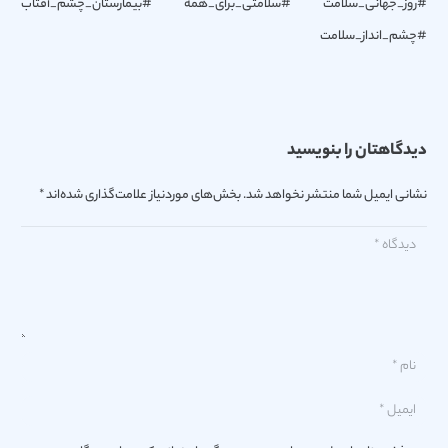
#روز_جهانی_سلامت #سلامتی_برای_همه #بیمارستان_چشم_آفتاب
#چشم_انداز_سلامت
دیدگاهتان را بنویسید
نشانی ایمیل شما منتشر نخواهد شد.
بخش‌های موردنیاز علامت‌گذاری شده‌اند
*