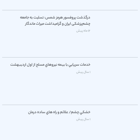
درگذشت پروفسور هرمز شمس: تسلیت به جامعه
چشم‌پزشکی ایران و گرامیداشت میراث ماندگار
12 ماه پیش
خدمات سرپايي با بيمه نيروهاي مسلح از اول ارديبهشت
1 سال پیش
خشكي چشم/ علائم و راه هاي ساده درمان
1 سال پیش