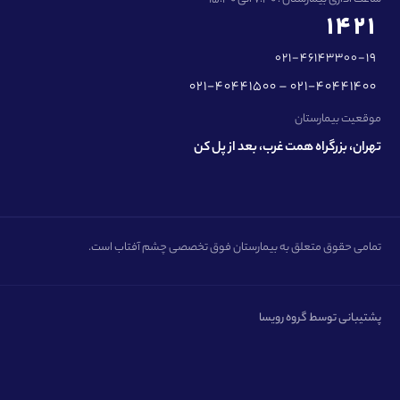
1421
021-46143300-19
021-40441500 – 021-40441400
موقعیت بیمارستان
تهران، بزرگراه همت غرب، بعد از پل کن
تمامی حقوق متعلق به بیمارستان فوق تخصصی چشم آفتاب است.
پشتیبانی توسط گروه رویسا