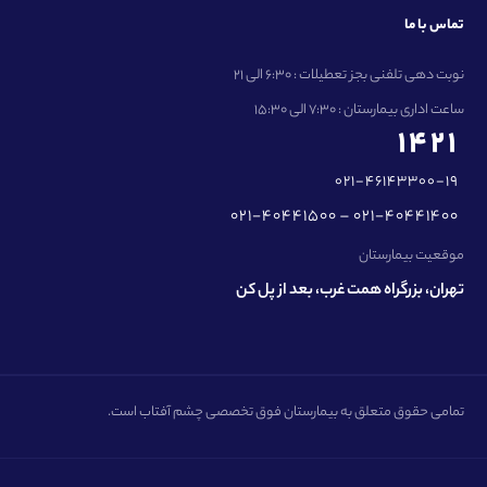
تماس با ما
نوبت دهی تلفنی بجز تعطیلات : 6:30 الی 21
ساعت اداری بیمارستان : 7:30 الی 15:30
1421
021-46143300-19
021-40441500 – 021-40441400
موقعیت بیمارستان
تهران، بزرگراه همت غرب، بعد از پل کن
تمامی حقوق متعلق به بیمارستان فوق تخصصی چشم آفتاب است.